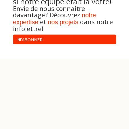
si notre équipe était la vôtre!
Envie de nous connaître
davantage? Découvrez
notre
et
dans notre
expertise
nos projets
infolettre!
M'ABONNER
Prêt à passer du point A au
point B?
pour donnez
Travaillons ensemble
vie à vos projets et faire de vos
objectifs une réussite.