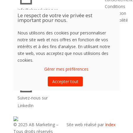
Conditions
info@abmarketing.ca
d’utilisation
Le respect de votre vie privée est

important pour nous.
Accessibilité
Nous utilisons des cookies pour personnaliser
notre site web et nos offres en fonction de vos
260 boulevard
intérêts et à des fins d'analyse. En utilisant notre
site web, vous acceptez que nous utilisions des
Taschereau, La
cookies.
Prairie, J5R 1T2

Gérer mes préférences
Accepter tout
Suivez-nous sur
LinkedIn
© 2025 AB Marketing –
Site web réalisé par
Index
Tous droits réservés