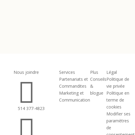
Envoyer
Nous joindre
Services
Plus
Légal

Partenariats et
Conseils
Politique de
Commandites
&
vie privée
Marketing et
blogue
Politique en
Communication
terme de
cookies
514 377-4823
Modifier ses

paramètres
de
consentement