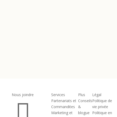
(Required)
Votre
Votre message*
message*
(Required)
Envoyer
Nous joindre
Services
Plus
Légal

Partenariats et
Conseils
Politique de
Commandites
&
vie privée
Marketing et
blogue
Politique en