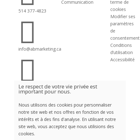
Communication
terme de
cookies
514 377-4823
Modifier ses

paramètres
de
consentement
Conditions
info@abmarketing.ca
d’utilisation

Accessibilité
Le respect de votre vie privée est
260 boulevard
important pour nous.
Taschereau, La
Prairie, J5R 1T2
Nous utilisons des cookies pour personnaliser

notre site web et nos offres en fonction de vos
intérêts et à des fins d'analyse. En utilisant notre
site web, vous acceptez que nous utilisions des
cookies.